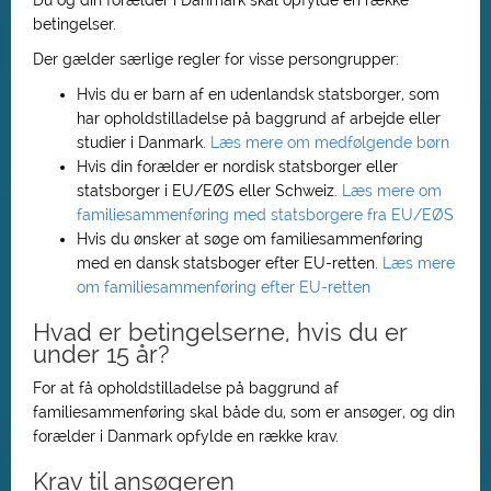
Du og din forælder i Danmark skal opfylde en række
betingelser.
Der gælder særlige regler for visse persongrupper:
Hvis du er barn af en udenlandsk statsborger, som
har opholdstilladelse på baggrund af arbejde eller
studier i Danmark.
Læs mere om medfølgende børn
Hvis din forælder er nordisk statsborger eller
statsborger i EU/EØS eller Schweiz.
Læs mere om
familiesammenføring med statsborgere fra EU/EØS
Hvis du ønsker at søge om familiesammenføring
med en dansk statsboger efter EU-retten.
Læs mere
om familiesammenføring efter EU-retten
Hvad er betingelserne, hvis du er
under 15 år?
For at få opholdstilladelse på baggrund af
familiesammenføring skal både du, som er ansøger, og din
forælder i Danmark opfylde en række krav.
Krav til ansøgeren