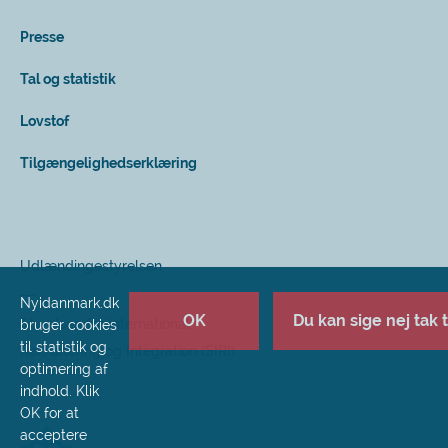
Presse
Tal og statistik
Lovstof
Tilgængelighedserklæring
Udlændingestyrelsen
Nyidanmark.dk
OK
Du kan sige nej tak ti
Styrelsen for International
bruger cookies
til statistik og
Rekruttering og Integration (SIRI)
optimering af
indhold. Klik
OK for at
acceptere