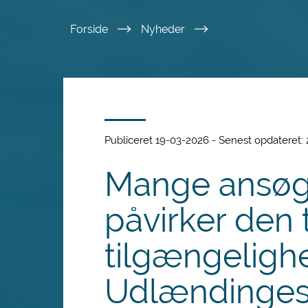
Spring
Forside
Nyheder
til
hovedindhold
Publiceret 19-03-2026 - Senest opdateret:
Mange ansøg
påvirker den 
tilgængeligh
Udlændinges