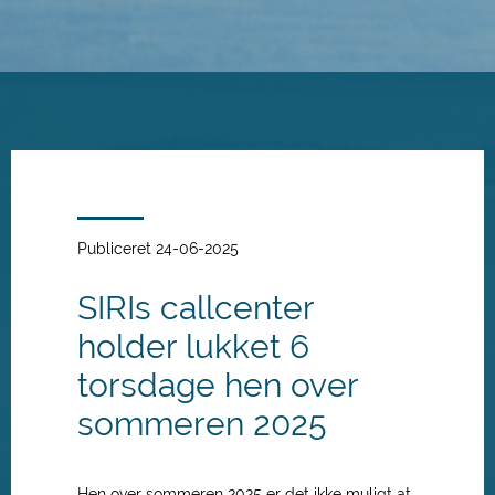
Spring
til
hovedindhold
Publiceret 24-06-2025
SIRIs callcenter
holder lukket 6
torsdage hen over
sommeren 2025
Hen over sommeren 2025 er det ikke muligt at