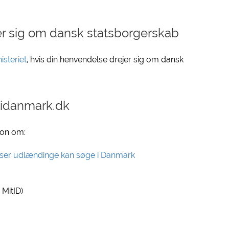
er sig om dansk statsborgerskab
steriet
, hvis din henvendelse drejer sig om dansk
yidanmark.dk
ion om:
delser udlændinge kan søge i Danmark
MitID)