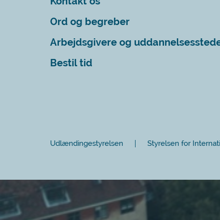
Kontakt os
Ord og begreber
Arbejdsgivere og uddannelsessted
Bestil tid
Udlændingestyrelsen
Styrelsen for Internat
Luk