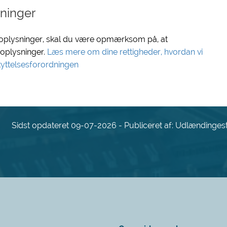
ninger
noplysninger, skal du være opmærksom på, at
oplysninger.
Læs mere om dine rettigheder, hvordan vi
yttelsesforordningen
Sidst opdateret 09-07-2026 - Publiceret af: Udlændinges