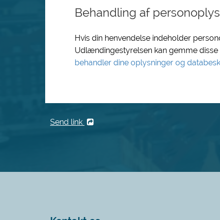
Behandling af personoplys
Hvis din henvendelse indeholder perso
Udlændingestyrelsen kan gemme disse 
behandler dine oplysninger og databesk
Send link