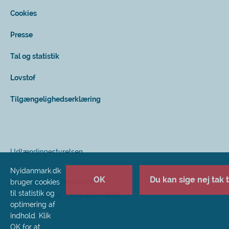
Cookies
Presse
Tal og statistik
Lovstof
Tilgængelighedserklæring
Udlændingestyrelsen
Nyidanmark.dk
OK
Du kan sige nej tak ti
Styrelsen for International
bruger cookies
til statistik og
Rekruttering og Integration (SIRI)
optimering af
indhold. Klik
OK for at