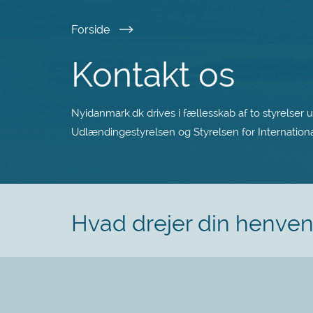
Spring
Forside
til
Kontakt os
hovedindhold
Nyidanmark.dk drives i fællesskab af to styrelser 
Udlændingestyrelsen og Styrelsen for International
Hvad drejer din henve