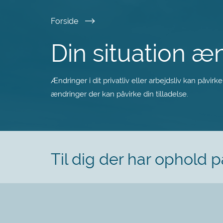
Spring
Forside
til
Din situation æ
hovedindhold
Ændringer i dit privatliv eller arbejdsliv kan påvir
ændringer der kan påvirke din tilladelse.
Til dig der har ophold 