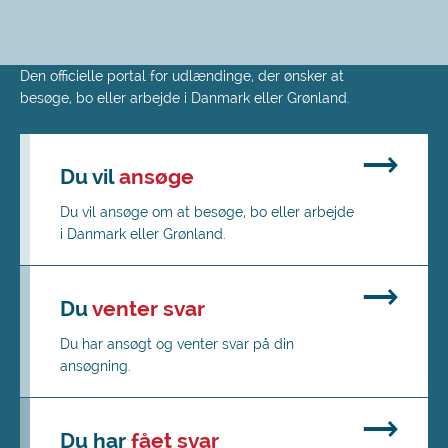
Spring
Den officielle portal for udlændinge, der ønsker at
til
besøge, bo eller arbejde i Danmark eller Grønland.
hovedindhold
Du vil
ansøge
Du vil ansøge om at besøge, bo eller arbejde
i Danmark eller Grønland.
Du
venter svar
Du har ansøgt og venter svar på din
ansøgning.
Du har
fået svar