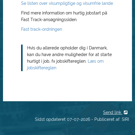
Se listen over visumpligtige og visumfrie lande
Find mere information om hurtig jobstart på
Fast Track-ansøgningssiden.
Fast track-ordningen
Hvis du allerede opholder dig i Danmark,
kan du have andre muligheder for at starte
hurtigt i job, fx jobskiftereglen.
Læs om
jobskiftereglen
Send link
Sidst opdateret 07-07-2026 - Publiceret af: SIRI