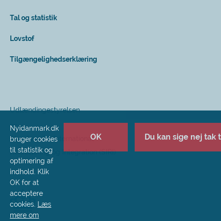
Tal og statistik
Lovstof
Tilgængelighedserklæring
Udlændingestyrelsen
Nyidanmark.dk
OK
Du kan sige nej tak ti
Styrelsen for International
bruger cookies
til statistik og
Rekruttering og Integration (SIRI)
optimering af
indhold. Klik
OK for at
acceptere
cookies.
Læs
mere om