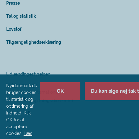
Presse
Tal og statistik
Lovstof
Tilgængelighedserklæring
Udlændingestyrelsen
Nyidanmark.dk
OK
Du kan sige nej tak ti
Styrelsen for International
bruger cookies
til statistik og
Rekruttering og Integration (SIRI)
optimering af
indhold. Klik
OK for at
acceptere
cookies.
Læs